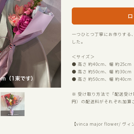
ロ
一つひとつ丁寧にお作りする
した。
＜サイズ＞
● 高さ 約40cm、幅 約25cm
● 高さ 約50cm、幅 約30cm
● 高さ 約50cm、幅 約40cm
※ 受け取り方法で「配送受け取
円）の配送料がそれぞれ加算
【vinca major flower